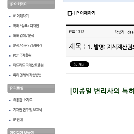
I P 아카데미
I P 이해하기
I P 이해하기
특허 / 상표 / 디자인
번호 : 312
작성자 : dae
특허 검색 / 분석
제목 :
분쟁 / 심판 / 감정평가
1. 발명: 지식재산
PCT 국제출원
마드리드 국제상표출원
특허 명세서 작성방법
IP 자료실
[이종일 변리사의 특허 On
유용한 I P 자료
지재권 연구 및 보고서
I P 판례
아이디어 보물섬