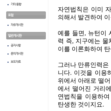
기타 동향
자연법칙은 이미 자
포럼
의해서 발견하여 
자유게시판
예를 들면
,
뉴턴이 
일반게시판
력 즉
,
지구에는 물
공지사항
이를 이론화하여 
문의게시판
보도자료
그러나 만류인력은 
니다
.
이것을 이용하
위에서 아래로 떨어
에서 떨어진 거리
연법칙을 이용하여
탄생한 것이지요
.