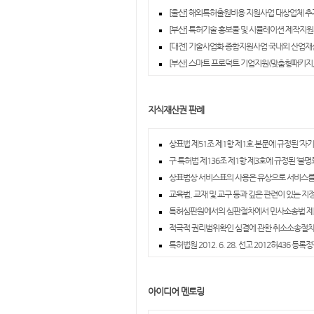
[울산] 해외특허출원비용 지원사업 대상업체 추가
[부산] 특허기술 홍보물 및 시뮬레이션 제작지원사
[대전] 기술사업화 종합지원사업 국내외 산업재
[부산] 스마트 프로덕트 기업지원(맞춤형패키지, 
지식재산권 판례
상표법 제51조 제1항 제1호 본문에 규정된 ‘자기
구 특허법 제136조 제1항 제3호에 규정된 ‘불
상표법상 서비스표의 사용은 유상으로 서비스를
교육법, 교재 및 교구 등과 깊은 관련이 있는 지
특허심판원에서의 심판절차에서 민사소송법 제2
적극적 권리범위확인 심결에 관한 취소소송절
특허법원 2012. 6. 28. 선고 2012허436 등록
아이디어 멘토링