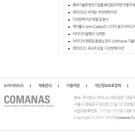
특허기술로 벤처기업을 확인받으려면 어떻게 해
[트리즈] 6. 비대칭- 여섯번째 미션
다섯번째 미션 해결 및 분석
케이플스 (John Caples)의 12가지 광고 아이
아이디어 발명의 10계명
아이디어 멘토링 동영상 강의: SixthSense 기
[트리즈] 5. 국소적 성질 - 다섯번째 미션
뉴아이피비즈
제휴문의
이용약관
개인정보보호정책
홍보: 주식회사 코마나스 해외업무: 대
서울시 영등포구 당산로 27길 18 진양빌
사업자등록번호 : 117-81-77198, 대
Copyright © 2011~2019
Comanas C