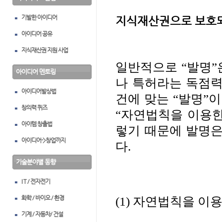
기발한 아이디어
지식재산권으로 보호되
아이디어 공유
지식재산권 지원 사업
일반적으로 “발명”
아이디어 멘토링
나 특허라는 독점력
아이디어발상법
건에 맞는 “발명”
창의력 퀴즈
“자연법칙을 이용한
아이템 창출법
렇기 때문에 발명은
아이디어->창업까지
다
.
기술분야별 동향
I T / 전자전기
화학 / 바이오 / 환경
(1)
자연법칙을 이용
기계 / 자동차/ 건설