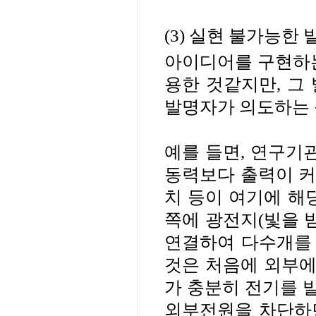
(3)
실현 불가능한 
아이디어를 구현하
용한 것같지만
,
그
발명자가 의도하는 
예를 들면
,
연구기관
동력보다 출력이 커
치 등이 여기에 해
쪽에 광전지
(
빛을 
연결하여 다수개를
것은 처음에 외부에
가 충분히 전기를 
외부전원을 차단하