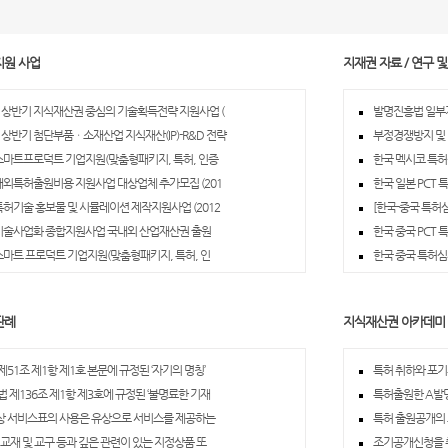
지원 사업
지재권 자료 / 연구 
년 상반기 지식재산권 중심의 기술획득전략 지원사업 (
발명진흥법 일부
년 상반기 첨단부품ㆍ소재산업 지식재산(IP)-R&D 전략
부정경쟁방지 및
 스마트프로덕트 기업지원(맞춤형패키지, 특허, 인증
한국 멕시코 특
 해외특허출원비용 지원사업 대상업체 추가모집 (201
한국 일본 PCT
 특허기술 홍보물 및 시뮬레이션 제작지원사업 (2012
[한국-중국 특허
 기술사업화 종합지원사업 국내외 산업재산권 출원
한국 중국 PCT
 스마트 프로덕트 기업지원(맞춤형패키지, 특허, 인
한국 중국 특허심사
판례
지식재산권 아카데미
51조 제1항 제1호 본문에 규정된 ‘자기의 명칭’
특허 취하와 포기
법 제136조 제1항 제3호에 규정된 ‘불명료한 기재
특허출원한 A발명
 서비스표의 사용은 유상으로 서비스를 제공하는
특허 출원공개의
 교재 및 교구 등과 깊은 관련이 있는 지정상품 또
조기공개신청을 취