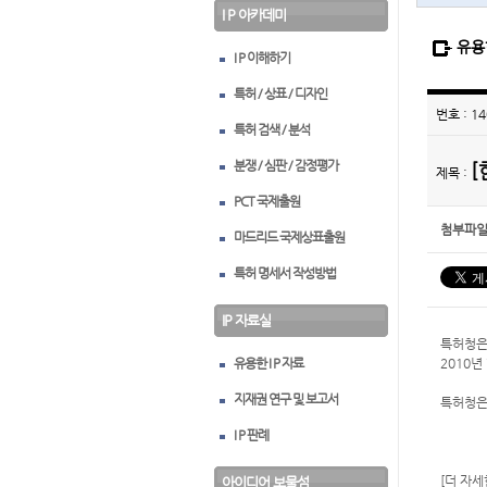
I P 아카데미
유용한
I P 이해하기
특허 / 상표 / 디자인
번호 : 14
특허 검색 / 분석
분쟁 / 심판 / 감정평가
[
제목 :
PCT 국제출원
첨부파일
마드리드 국제상표출원
특허 명세서 작성방법
IP 자료실
특허청은
유용한 I P 자료
2010년
지재권 연구 및 보고서
특허청은
I P 판례
[더 자
아이디어 보물섬