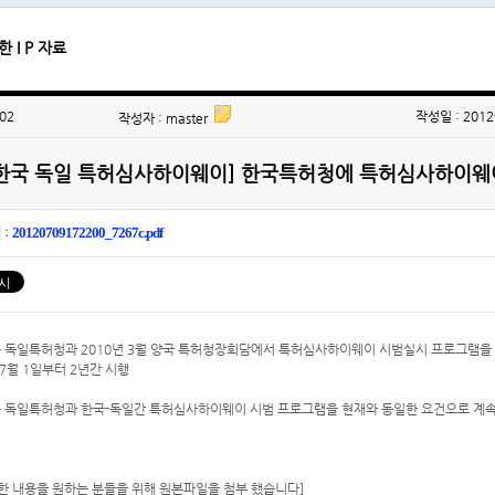
 I P 자료
02
작성일 : 2012
작성자 : master
한국 독일 특허심사하이웨이] 한국특허청에 특허심사하이웨
20120709172200_7267c.pdf
 :
 독일특허청과 2010년 3월 양국 특허청장회담에서 특허심사하이웨이 시범실시 프로그램을
 7월 1일부터 2년간 시행
 독일특허청과 한국-독일간 특허심사하이웨이 시범 프로그램을 현재와 동일한 요건으로 계속실시하
세한 내용을 원하는 분들을 위해 원본파일을 첨부 했습니다]