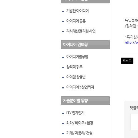
기발한 아이디어
독일특허
아이디어 공유
(정확한
지식재산권 지원 사업
·
특허심사
http://
아이디어 멘토링
아이디어발상법
창의력 퀴즈
아이템 창출법
아이디어->창업까지
기술분야별 동향
I T / 전자전기
화학 / 바이오 / 환경
기계 / 자동차/ 건설