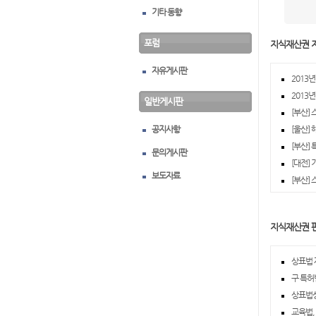
기타 동향
포럼
지식재산권 
자유게시판
2013
2013
일반게시판
[부산]
공지사항
[울산]
[부산]
문의게시판
[대전]
보도자료
[부산]
지식재산권 
상표법 제
구 특허
상표법상
교육법,