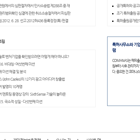
원에서의 심판절차에서 민사소송법 제288조 중 재
공개특허와 공고
권리범위확인 심결에 관한 취소소송절차에서 피심판
조기 특허출원 공
2012. 6. 28. 선고 2012허436 등록정정(특) 판결
특허출원공개란
토링
특허사무소와 기업
램
로 벤처기업을 확인받으려면 어떻게 해야 하나요?
COMANAS는 해외출
 6. 비대칭- 여섯번째 미션
원부터 사후 관리까지
 미션 해결 및 분석
다. 중요한 건 코마나
(John Caples)의 12가지 광고 아이디어 창출법
 발명의 10계명
멘토링 동영상 강의: SixthSense 기술의 놀라운
 5. 국소적 성질 - 다섯번째 미션