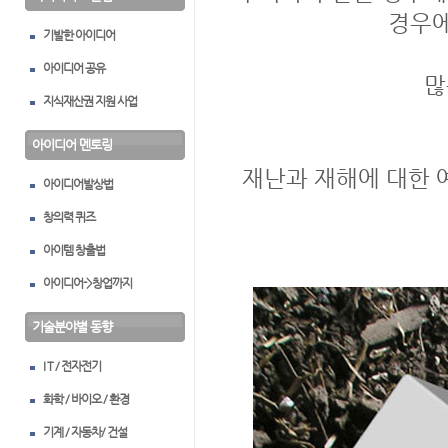
경우에
기발한 아이디어
아이디어 공유
많
지식재산권 지원 사업
아이디어 멘토링
재난과 재해에 대한 
아이디어발상법
창의력 퀴즈
아이템 창출법
아이디어->창업까지
기술분야별 동향
I T / 전자전기
화학 / 바이오 / 환경
기계 / 자동차/ 건설