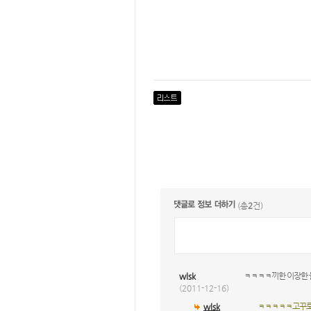
(총
2
건)
‮ 벽돌 한장이 한끼ㅋ
wlsk
(2011-12-16)
ㅋㅋㅋㅋㅋ고꾸로
wlsk