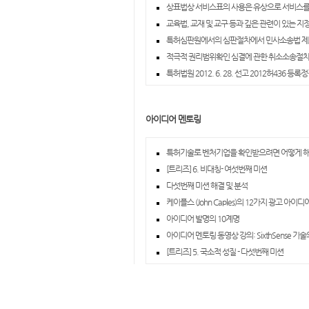
상표법상 서비스표의 사용은 유상으로 서비스를
교육법, 교재 및 교구 등과 깊은 관련이 있는 지
특허심판원에서의 심판절차에서 민사소송법 제2
적극적 권리범위확인 심결에 관한 취소소송절
특허법원 2012. 6. 28. 선고 2012허436 등록
아이디어 멘토링
특허기술로 벤처기업을 확인받으려면 어떻게 해
[트리즈] 6. 비대칭- 여섯번째 미션
다섯번째 미션 해결 및 분석
케이플스 (John Caples)의 12가지 광고 아이
아이디어 발명의 10계명
아이디어 멘토링 동영상 강의: SixthSense 기
[트리즈] 5. 국소적 성질 - 다섯번째 미션