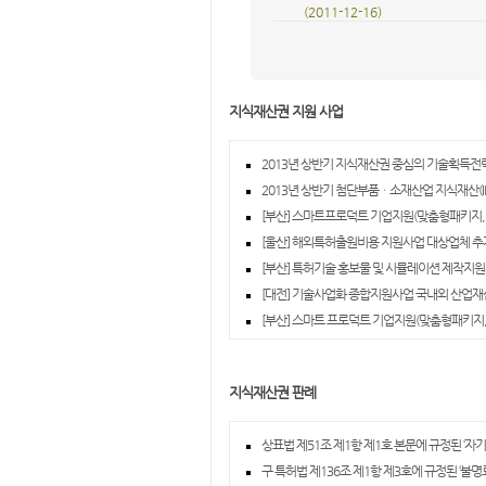
(2011-12-16)
지식재산권 지원 사업
2013년 상반기 지식재산권 중심의 기술획득전략
2013년 상반기 첨단부품ㆍ소재산업 지식재산(IP
[부산] 스마트프로덕트 기업지원(맞춤형패키지, 
[울산] 해외특허출원비용 지원사업 대상업체 추가
[부산] 특허기술 홍보물 및 시뮬레이션 제작지원사
[대전] 기술사업화 종합지원사업 국내외 산업재
[부산] 스마트 프로덕트 기업지원(맞춤형패키지, 
지식재산권 판례
상표법 제51조 제1항 제1호 본문에 규정된 ‘자기
구 특허법 제136조 제1항 제3호에 규정된 ‘불