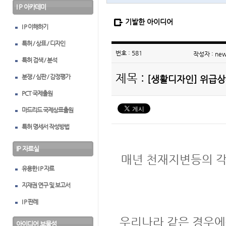
I P 아카데미
기발한 아이디어
I P 이해하기
특허 / 상표 / 디자인
번호 : 581
작성자 : ne
특허 검색 / 분석
제목 :
분쟁 / 심판 / 감정평가
[생활디자인] 위급상
PCT 국제출원
마드리드 국제상표출원
특허 명세서 작성방법
IP 자료실
매년 천재지변등의 각
유용한 I P 자료
지재권 연구 및 보고서
I P 판례
우리나라 같은 경우에
아이디어 보물섬