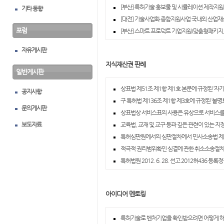
[부산] 특허기술 홍보물 및 시뮬레이션 제작지원사
기타 동향
[대전] 기술사업화 종합지원사업 국내외 산업재
포럼
[부산] 스마트 프로덕트 기업지원(맞춤형패키지, 
자유게시판
지식재산권 판례
일반게시판
상표법 제51조 제1항 제1호 본문에 규정된 ‘자기
공지사항
구 특허법 제136조 제1항 제3호에 규정된 ‘불
문의게시판
상표법상 서비스표의 사용은 유상으로 서비스를
보도자료
교육법, 교재 및 교구 등과 깊은 관련이 있는 지
특허심판원에서의 심판절차에서 민사소송법 제2
적극적 권리범위확인 심결에 관한 취소소송절
특허법원 2012. 6. 28. 선고 2012허436 등록
아이디어 멘토링
특허기술로 벤처기업을 확인받으려면 어떻게 해