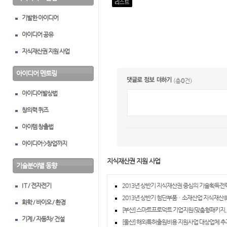
기발한 아이디어
아이디어 공유
지식재산권 지원 사업
아이디어 멘토링
(총
0
건)
아이디어발상법
창의력 퀴즈
아이템 창출법
아이디어->창업까지
지식재산권 지원 사업
기술분야별 동향
I T / 전자전기
2013년 상반기 지식재산권 중심의 기술획득전략
2013년 상반기 첨단부품ㆍ소재산업 지식재산(IP
화학 / 바이오 / 환경
[부산] 스마트프로덕트 기업지원(맞춤형패키지, 
기계 / 자동차/ 건설
[울산] 해외특허출원비용 지원사업 대상업체 추가