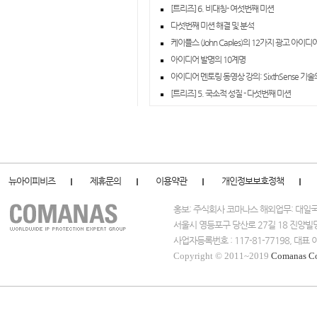
[트리즈] 6. 비대칭- 여섯번째 미션
다섯번째 미션 해결 및 분석
케이플스 (John Caples)의 12가지 광고 아이
아이디어 발명의 10계명
아이디어 멘토링 동영상 강의: SixthSense 기
[트리즈] 5. 국소적 성질 - 다섯번째 미션
뉴아이피비즈
제휴문의
이용약관
개인정보보호정책
홍보: 주식회사 코마나스 해외업무: 대
서울시 영등포구 당산로 27길 18 진양빌
사업자등록번호 : 117-81-77198, 대
Copyright © 2011~2019
Comanas C