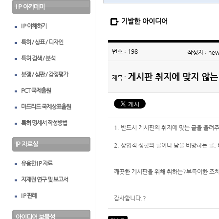
I P 아카데미
기발한 아이디어
I P 이해하기
특허 / 상표 / 디자인
번호 : 198
작성자 : ne
특허 검색 / 분석
분쟁 / 심판 / 감정평가
게시판 취지에 맞지 않는
제목 :
PCT 국제출원
마드리드 국제상표출원
특허 명세서 작성방법
1. 반드시 게시판의 취지에 맞는 글을 올려
IP 자료실
2. 상업적 성향의 글이나 남을 비방하는 글,
유용한 I P 자료
깨끗한 게시판을 위해 취하는?부득이한 조
지재권 연구 및 보고서
I P 판례
감사합니다.?
아이디어 보물섬